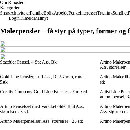
Om Ringsted
Kategorier
Smag
Aktiviteter
Familie
Bolig
Arbejde
Penge
Interesser
Træning
Sundhed
Login
Tilmeld
Mailnyt
Malerpensler – få styr på typer, former og 
Staedtler Pensel, 4 Stk Ass. Bk
Artino Malerpen
Ass. størrelser -
Gold Line Pensler, nr. 1-18 , B: 2-7 mm, rund,
Artino Malertilb
5stk.
stk
Creativ Company Gold Line Brushes - 7 mixed
Artist Line Pens
gummipensel, 3s
Artino Penselsæt med Vandbeholder 8ml Ass.
Artino Malerpen
størrelser - 3 stk
Ass. størrelser - 
Artino Malerpenselsæt Ass. størrelser - 25 stk
Artino Malerpens