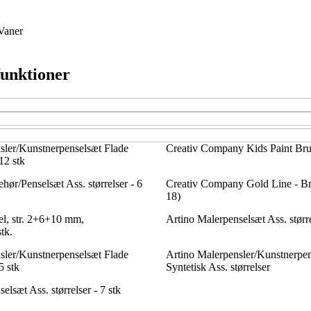
Vaner
funktioner
sler/Kunstnerpenselsæt Flade
Creativ Company Kids Paint Brus
 12 stk
ehør/Penselsæt Ass. størrelser - 6
Creativ Company Gold Line - Br
18)
el, str. 2+6+10 mm,
Artino Malerpenselsæt Ass. større
tk.
sler/Kunstnerpenselsæt Flade
Artino Malerpensler/Kunstnerpe
5 stk
Syntetisk Ass. størrelser
elsæt Ass. størrelser - 7 stk