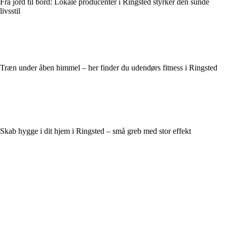
Fra jord til bord: Lokale producenter i Ringsted styrker den sunde
livsstil
Træn under åben himmel – her finder du udendørs fitness i Ringsted
Skab hygge i dit hjem i Ringsted – små greb med stor effekt