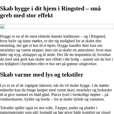
Skab hygge i dit hjem i Ringsted – små
greb med stor effekt
Hygge er en af de mest elskede danske traditioner – og i Ringsted,
hvor byliv og natur mødes, er der rig mulighed for at skabe den
stemning, der gør et hus til et hjem. Hygge handler ikke kun om
stearinlys og varme tæpper, men om at skabe en atmosfære, hvor man
føler sig tryg, afslappet og til stede. Her får du inspiration til, hvordan
du med små greb kan skabe stor effekt i din bolig – uanset om du bor i
en lejlighed i bymidten eller et hus tæt på grønne omgivelser.
Skab varme med lys og tekstiler
Lys er en af de vigtigste faktorer, når du vil skabe hygge. I de mørke
måneder kan du bruge lamper med varmt skær, stearinlys og lyskæder
til at give rummet en blød glød. Placer lyset i forskellige højder – på
vindueskarme, hylder og borde – for at skabe dybde og variation.
Tekstiler spiller også en stor rolle. Tæpper, puder og plaider i
naturmaterialer som uld, bomuld og hør giver både komfort og visuel