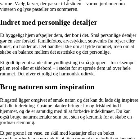
varme. Vælg farver, der passer til årstiden – varme jordtoner om
vinteren og lyse pasteller om sommeren.
Indret med personlige detaljer
Et hyggeligt hjem afspejler dem, der bor i det. Små personlige detaljer
gør en stor forskel: familiefotos, arvestykker, souvenirs fra rejser eller
kunst, du holder af. Det handler ikke om at fylde rummet, men om at
skabe en balance mellem det æstetiske og det personlige.
Et godt tip er at samle dine yndlingsting i små grupper – for eksempel
på en reol eller et sidebord – i stedet for at sprede dem ud over hele
rummet. Det giver et roligt og harmonisk udtryk.
Brug naturen som inspiration
Ringsted ligger omgivet af smuk natur, og det kan du lade dig inspirere
af i din indretning. Grønne planter bringer liv og friskhed ind i
hjemmet, og de er samtidig med til at forbedre indeklimaet. Du kan
også bruge naturmaterialer som træ, sten og keramik for at skabe en
jordnær stemning.
Et par grene i en vase, en skål med kastanjer eller en buket
markblomster kan være nok til at give rummet et naturligt og levende