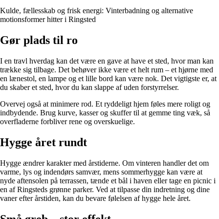
Kulde, fællesskab og frisk energi: Vinterbadning og alternative
motionsformer hitter i Ringsted
Gør plads til ro
I en travl hverdag kan det være en gave at have et sted, hvor man kan
trække sig tilbage. Det behøver ikke være et helt rum – et hjørne med
en lænestol, en lampe og et lille bord kan være nok. Det vigtigste er, at
du skaber et sted, hvor du kan slappe af uden forstyrrelser.
Overvej også at minimere rod. Et ryddeligt hjem føles mere roligt og
indbydende. Brug kurve, kasser og skuffer til at gemme ting væk, så
overfladerne forbliver rene og overskuelige.
Hygge året rundt
Hygge ændrer karakter med årstiderne. Om vinteren handler det om
varme, lys og indendørs samvær, mens sommerhygge kan være at
nyde aftensolen på terrassen, tænde et bål i haven eller tage en picnic i
en af Ringsteds grønne parker. Ved at tilpasse din indretning og dine
vaner efter årstiden, kan du bevare følelsen af hygge hele året.
Små greb – stor effekt