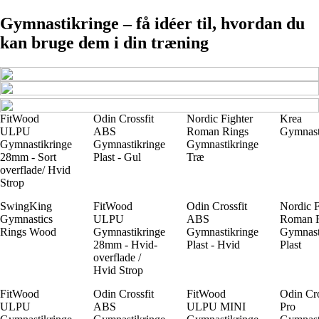
Gymnastikringe – få idéer til, hvordan du
kan bruge dem i din træning
FitWood
Odin Crossfit
Nordic Fighter
Krea
ULPU
ABS
Roman Rings
Gymnast
Gymnastikringe
Gymnastikringe
Gymnastikringe
28mm - Sort
Plast - Gul
Træ
overflade/ Hvid
Strop
SwingKing
FitWood
Odin Crossfit
Nordic F
Gymnastics
ULPU
ABS
Roman 
Rings Wood
Gymnastikringe
Gymnastikringe
Gymnast
28mm - Hvid-
Plast - Hvid
Plast
overflade /
Hvid Strop
FitWood
Odin Crossfit
FitWood
Odin Cro
ULPU
ABS
ULPU MINI
Pro