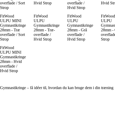
overflade / Sort
Hvid Strop
overflade /
Hvid St
Strop
Hvid Strop
FitWood
FitWood
FitWood
FitWood
ULPU MINI
ULPU
ULPU
ULPU
Gymnastikringe
Gymnastikringe
Gymnastikringe
Gymnast
28mm - Træ
28mm - Træ-
28mm - Grå
28mm - 
overflade / Sort
overflade /
overflade /
overflade
Strop
Hvid Strop
Hvid Strop
Strop
FitWood
ULPU MINI
Gymnastikringe
28mm - Hvid
overflade /
Hvid Strop
Gymnastikringe – få idéer til, hvordan du kan bruge dem i din træning