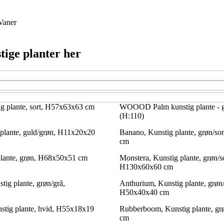
Vaner
tige planter her
ig plante, sort, H57x63x63 cm
WOOOD Palm kunstig plante - g
(H:110)
plante, guld/grøn, H11x20x20
Banano, Kunstig plante, grøn/s
cm
plante, grøn, H68x50x51 cm
Monstera, Kunstig plante, grøn/so
H130x60x60 cm
stig plante, grøn/grå,
Anthurium, Kunstig plante, grøn/
H50x40x40 cm
nstig plante, hvid, H55x18x19
Rubberboom, Kunstig plante, g
cm