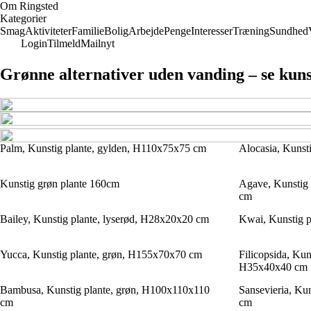
Om Ringsted
Kategorier
Smag
Aktiviteter
Familie
Bolig
Arbejde
Penge
Interesser
Træning
Sundhed
Login
Tilmeld
Mailnyt
Grønne alternativer uden vanding – se kuns
Palm, Kunstig plante, gylden, H110x75x75 cm
Alocasia, Kunst
Kunstig grøn plante 160cm
Agave, Kunstig 
cm
Bailey, Kunstig plante, lyserød, H28x20x20 cm
Kwai, Kunstig 
Yucca, Kunstig plante, grøn, H155x70x70 cm
Filicopsida, Kun
H35x40x40 cm
Bambusa, Kunstig plante, grøn, H100x110x110
Sansevieria, Ku
cm
cm