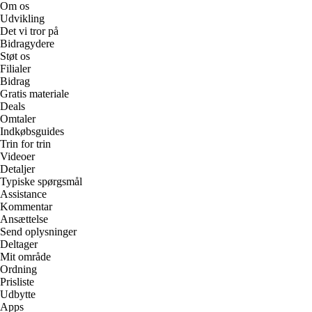
Om os
Udvikling
Det vi tror på
Bidragydere
Støt os
Filialer
Bidrag
Gratis materiale
Deals
Omtaler
Indkøbsguides
Trin for trin
Videoer
Detaljer
Typiske spørgsmål
Assistance
Kommentar
Ansættelse
Send oplysninger
Deltager
Mit område
Ordning
Prisliste
Udbytte
Apps