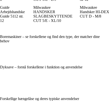
Guide
Milwaukee
Milwaukee
Arbejdshandske
HANDSKER
Handsker HI-DE
Guide 5112 str.
SLAGBESKYTTENDE
CUT D - M/8
12
CUT 5/E - XL/10
Boremaskiner – se forskellene og find den type, der matcher dine
behov
Dyksave – forstå forskellene i funktion og anvendelse
Forskellige hængelåse og deres typiske anvendelser