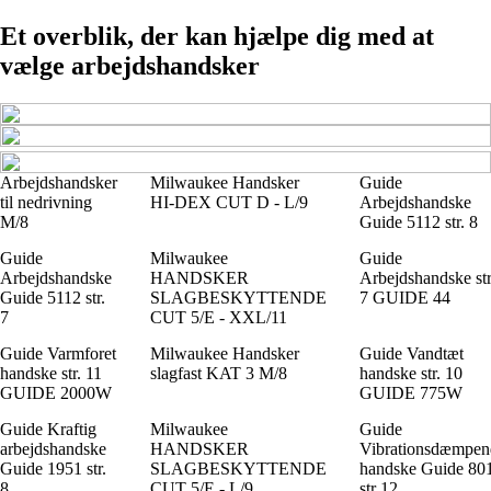
Et overblik, der kan hjælpe dig med at
vælge arbejdshandsker
Arbejdshandsker
Milwaukee Handsker
Guide
til nedrivning
HI-DEX CUT D - L/9
Arbejdshandske
M/8
Guide 5112 str. 8
Guide
Milwaukee
Guide
Arbejdshandske
HANDSKER
Arbejdshandske str
Guide 5112 str.
SLAGBESKYTTENDE
7 GUIDE 44
7
CUT 5/E - XXL/11
Guide Varmforet
Milwaukee Handsker
Guide Vandtæt
handske str. 11
slagfast KAT 3 M/8
handske str. 10
GUIDE 2000W
GUIDE 775W
Guide Kraftig
Milwaukee
Guide
arbejdshandske
HANDSKER
Vibrationsdæmpen
Guide 1951 str.
SLAGBESKYTTENDE
handske Guide 80
8
CUT 5/E - L/9
str 12